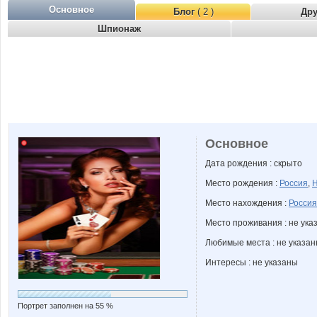
Основное
Блог
( 2 )
Др
Шпионаж
Основное
Дата рождения : скрыто
Место рождения :
Россия
,
Н
Место нахождения :
Россия
Место проживания : не ука
Любимые места : не указа
Интересы : не указаны
Портрет заполнен на 55 %