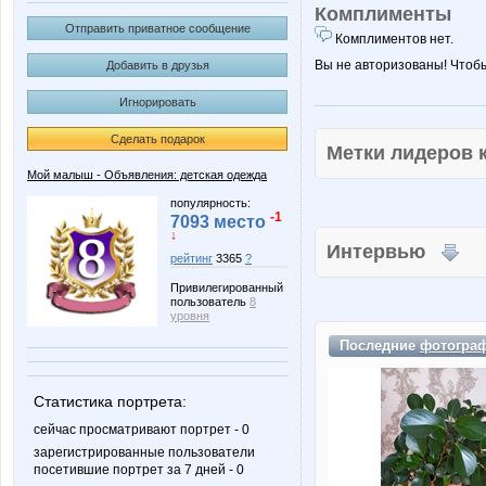
Комплименты
Отправить приватное сообщение
Комплиментов нет.
Вы не авторизованы! Чтоб
Добавить в друзья
Игнорировать
Сделать подарок
Метки лидеров
Мой малыш - Объявления: детская одежда
популярность:
-1
7093 место
↓
Интервью
рейтинг
3365
?
Привилегированный
пользователь
8
уровня
Последние
фотогра
Статистика портрета:
сейчас просматривают портрет - 0
зарегистрированные пользователи
посетившие портрет за 7 дней - 0